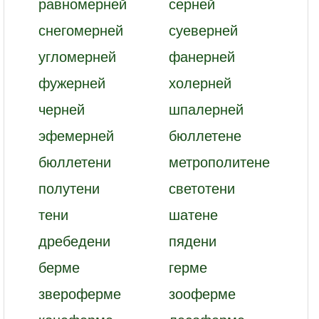
равномерней
серней
снегомерней
суеверней
угломерней
фанерней
фужерней
холерней
черней
шпалерней
эфемерней
бюллетене
бюллетени
метрополитене
полутени
светотени
тени
шатене
дребедени
пядени
берме
герме
звероферме
зооферме