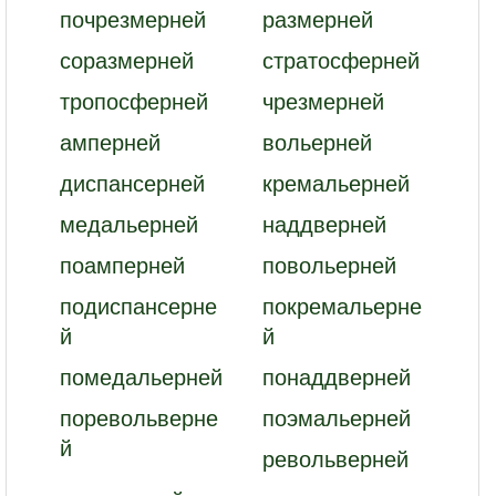
почрезмерней
размерней
соразмерней
стратосферней
тропосферней
чрезмерней
амперней
вольерней
диспансерней
кремальерней
медальерней
наддверней
поамперней
повольерней
подиспансерне
покремальерне
й
й
помедальерней
понаддверней
поревольверне
поэмальерней
й
револьверней