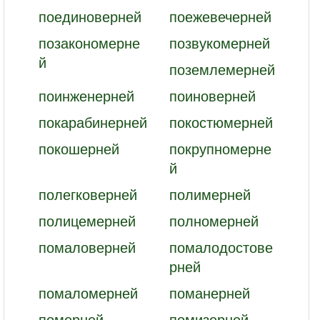
поединоверней
поежевечерней
позакономерне
позвукомерней
й
поземлемерней
поинженерней
поиноверней
покарабинерней
покостюмерней
покошерней
покрупномерне
й
полегковерней
полимерней
полицемерней
полномерней
помаловерней
помалодостове
рней
помаломерней
поманерней
померней
помизерней