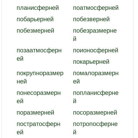
планисферней
поатмосферней
побарьерней
побезверней
побезмерней
побезразмерне
й
позаатмосферн
поионосферней
ей
покарьерней
покрупноразмер
помалоразмерн
ней
ей
понесоразмерн
попланисферне
ей
й
поразмерней
посоразмерней
постратосферн
потропосферне
ей
й