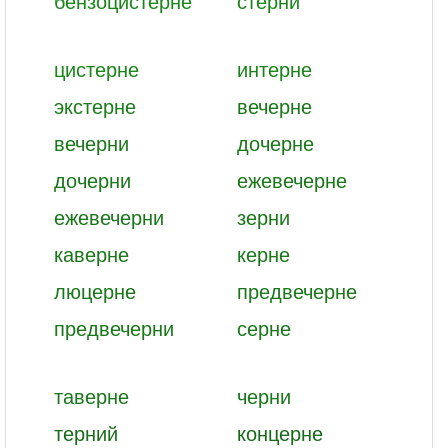
бензоцистерне
стерни
цистерне
интерне
экстерне
вечерне
вечерни
дочерне
дочерни
ежевечерне
ежевечерни
зерни
каверне
керне
люцерне
предвечерне
предвечерни
серне
таверне
черни
терний
концерне