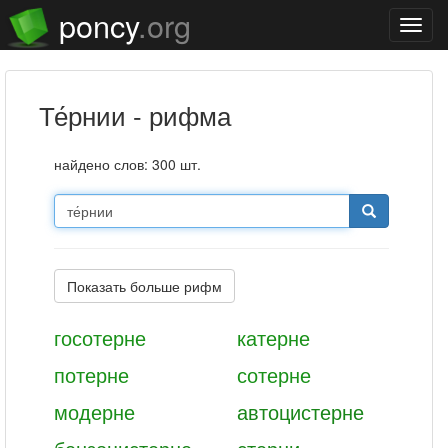
poncy
.org
Нави
те́рнии - рифма
найдено слов: 300 шт.
Показать больше рифм
госотерне
катерне
потерне
сотерне
модерне
автоцистерне