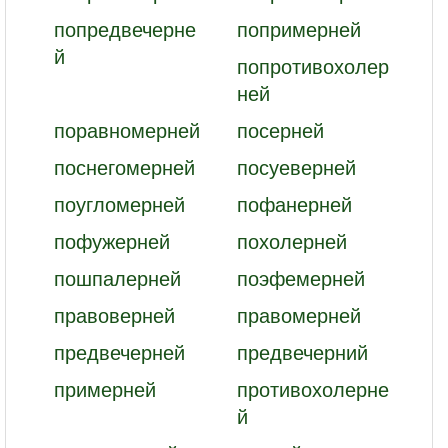
попредвечерне
попримерней
й
попротивохолер
ней
поравномерней
посерней
поснегомерней
посуеверней
поугломерней
пофанерней
пофужерней
похолерней
пошпалерней
поэфемерней
правоверней
правомерней
предвечерней
предвечерний
примерней
противохолерне
й