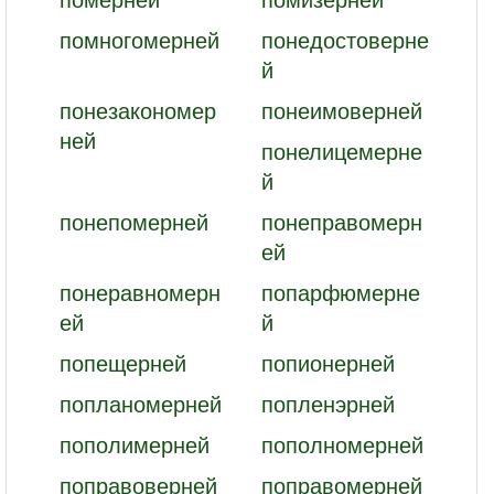
помногомерней
понедостоверне
й
понезакономер
понеимоверней
ней
понелицемерне
й
понепомерней
понеправомерн
ей
понеравномерн
попарфюмерне
ей
й
попещерней
попионерней
попланомерней
попленэрней
пополимерней
пополномерней
поправоверней
поправомерней