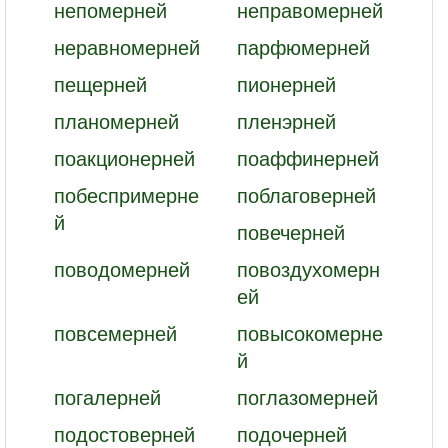
непомерней
неправомерней
неравномерней
парфюмерней
пещерней
пионерней
планомерней
пленэрней
поакционерней
поаффинерней
побеспримерне
поблаговерней
й
повечерней
поводомерней
повоздухомерн
ей
повсемерней
повысокомерне
й
погалерней
поглазомерней
подостоверней
подочерней