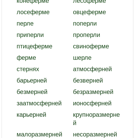
конеферме
лесоферме
лосеферме
овцеферме
перле
поперли
приперли
проперли
птицеферме
свиноферме
ферме
шерле
стернях
атмосферней
барьерней
безверней
безмерней
безразмерней
заатмосферней
ионосферней
карьерней
крупноразмерне
й
малоразмерней
несоразмерней