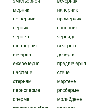
эмальерней
вечерник
мерник
наперник
пещерник
промерник
серник
соперник
чернеть
чернядь
шпалерник
вечерню
вечерня
дочерня
ежевечерня
предвечерня
нафтене
стене
стерням
мартене
перисперме
рисберме
сперме
молибдене
ферромолибден
виверре