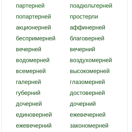
партерней
поадюльтерней
попартерней
простерли
акционерней
аффинерней
беспримерней
благоверней
вечерней
вечерний
водомерней
воздухомерней
всемерней
высокомерней
галерней
глазомерней
губерний
достоверней
дочерней
дочерний
единоверней
ежевечерней
ежевечерний
закономерней