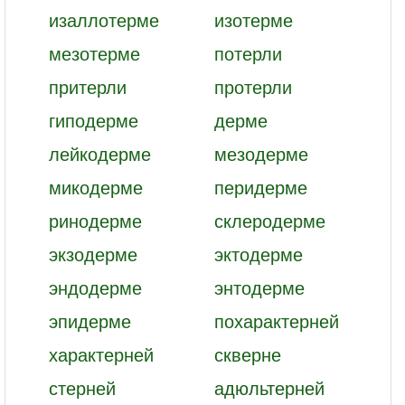
изаллотерме
изотерме
мезотерме
потерли
притерли
протерли
гиподерме
дерме
лейкодерме
мезодерме
микодерме
перидерме
ринодерме
склеродерме
экзодерме
эктодерме
эндодерме
энтодерме
эпидерме
похарактерней
характерней
скверне
стерней
адюльтерней