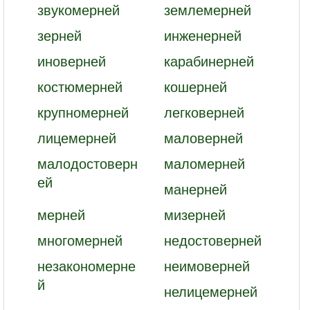
звукомерней
землемерней
зерней
инженерней
иноверней
карабинерней
костюмерней
кошерней
крупномерней
легковерней
лицемерней
маловерней
малодостоверн
маломерней
ей
манерней
мерней
мизерней
многомерней
недостоверней
незакономерне
неимоверней
й
нелицемерней