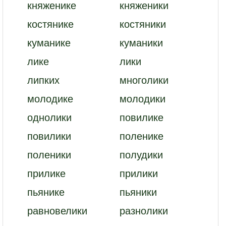
княженике
княженики
костянике
костяники
куманике
куманики
лике
лики
липких
многолики
молодике
молодики
однолики
повилике
повилики
поленике
поленики
полудики
прилике
прилики
пьянике
пьяники
равновелики
разнолики