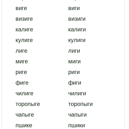
виге
виги
визиге
визиги
калиге
калиги
кулиге
кулиги
лиге
лиги
миге
миги
риге
риги
фиге
фиги
чилиге
чилиги
торопыге
торопыги
чапыге
чапыги
пшике
пшики