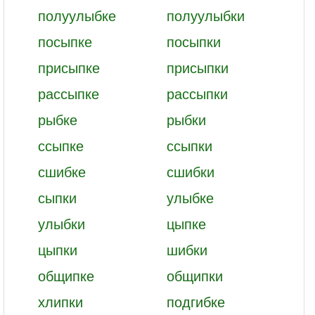
полуулыбке
полуулыбки
посыпке
посыпки
присыпке
присыпки
рассыпке
рассыпки
рыбке
рыбки
ссыпке
ссыпки
сшибке
сшибки
сыпки
улыбке
улыбки
цыпке
цыпки
шибки
общипке
общипки
хлипки
подгибке