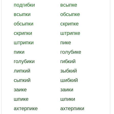
подгибки
всыпке
всыпки
обсыпке
обсыпки
скрипке
скрипки
штрипке
штрипки
пике
пики
голубике
голубики
гибкий
липкий
зыбкий
сыпкий
шибкий
заике
заики
шпике
шпики
ахтерпике
ахтерпики