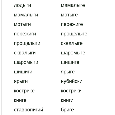
лодыги
мамалыге
мамалыги
мотыге
мотыги
пережиге
пережиги
прощелыге
прощелыги
сквалыге
сквалыги
шаромыге
шаромыги
шишиге
шишиги
ярыге
ярыги
нубийски
кострике
кострики
книге
книги
ставропигий
бриге