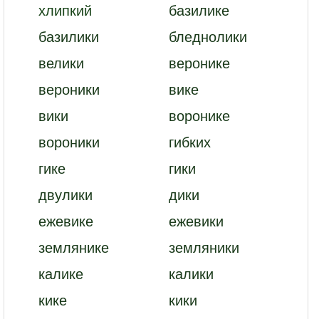
хлипкий
базилике
базилики
бледнолики
велики
веронике
вероники
вике
вики
воронике
вороники
гибких
гике
гики
двулики
дики
ежевике
ежевики
землянике
земляники
калике
калики
кике
кики