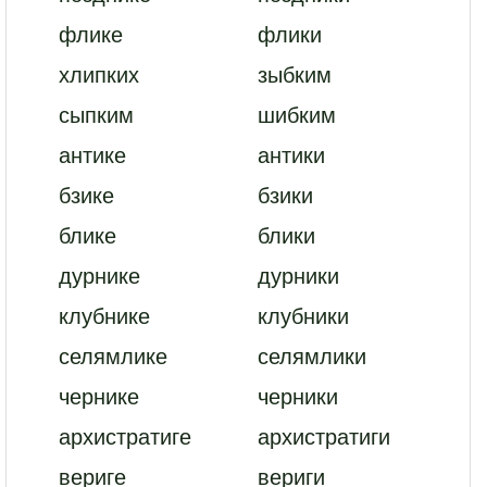
флике
флики
хлипких
зыбким
сыпким
шибким
антике
антики
бзике
бзики
блике
блики
дурнике
дурники
клубнике
клубники
селямлике
селямлики
чернике
черники
архистратиге
архистратиги
вериге
вериги