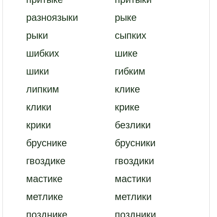
разноязыки
рыке
рыки
сыпких
шибких
шике
шики
гибким
липким
клике
клики
крике
крики
безлики
бруснике
брусники
гвоздике
гвоздики
мастике
мастики
метлике
метлики
позднике
поздники