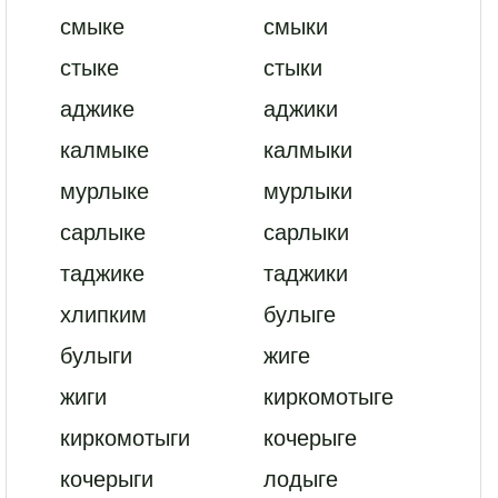
смыке
смыки
стыке
стыки
аджике
аджики
калмыке
калмыки
мурлыке
мурлыки
сарлыке
сарлыки
таджике
таджики
хлипким
булыге
булыги
жиге
жиги
киркомотыге
киркомотыги
кочерыге
кочерыги
лодыге