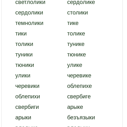
светлолики
сердолике
сердолики
столики
темнолики
тике
тики
толике
толики
тунике
туники
тюнике
тюники
улике
улики
черевике
черевики
облепихе
облепихи
свербиге
свербиги
арыке
арыки
безъязыки