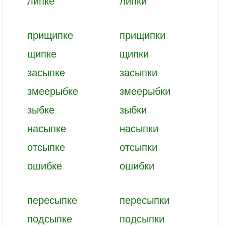
липке
липки
прищипке
прищипки
щипке
щипки
засыпке
засыпки
змеерыбке
змеерыбки
зыбке
зыбки
насыпке
насыпки
отсыпке
отсыпки
ошибке
ошибки
пересыпке
пересыпки
подсыпке
подсыпки