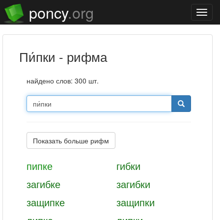
poncy
.org
Нави
пи́пки - рифма
найдено слов: 300 шт.
Показать больше рифм
пипке
гибки
загибке
загибки
защипке
защипки