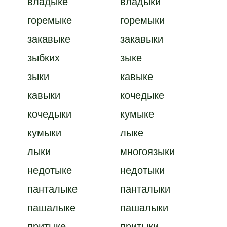
владыке
владыки
горемыке
горемыки
закавыке
закавыки
зыбких
зыке
зыки
кавыке
кавыки
кочедыке
кочедыки
кумыке
кумыки
лыке
лыки
многоязыки
недотыке
недотыки
панталыке
панталыки
пашалыке
пашалыки
притыке
притыки