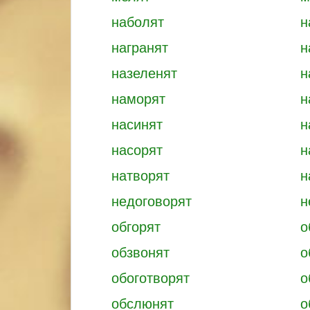
наболят
н
награнят
н
назеленят
н
наморят
н
насинят
н
насорят
н
натворят
н
недоговорят
н
обгорят
о
обзвонят
о
обоготворят
о
обслюнят
о