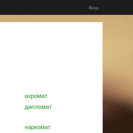
Вход
ахромат
дипломат
наркомат