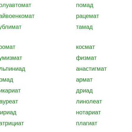
олуавтомат
помад
айвоенкомат
рацемат
ублимат
тамад
ромат
космат
умизмат
физмат
льпиниад
анастигмат
рмад
армат
икариат
дриад
ауреат
линолеат
ириад
нотариат
атрициат
плагиат