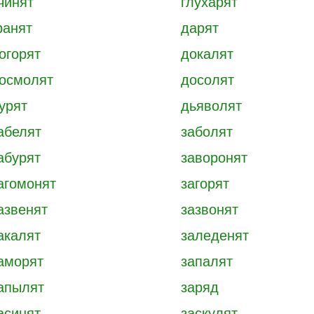
чинят
глухарят
ранят
дарят
огорят
докалят
осмолят
досолят
урят
дьяволят
абелят
заболят
абурят
заворонят
агомонят
загорят
азвенят
зазвонят
акалят
заледенят
аморят
запалят
апылят
заряд
асинят
заскулят