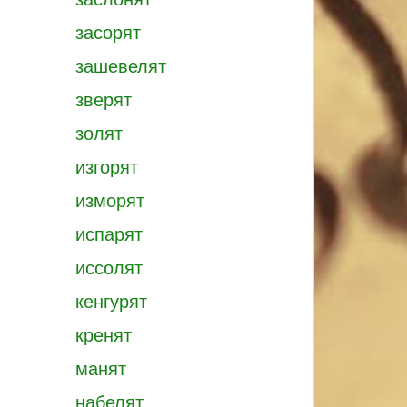
засорят
зашевелят
зверят
золят
изгорят
изморят
испарят
иссолят
кенгурят
кренят
манят
набелят