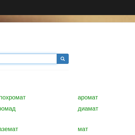
похромат
аромат
ромад
диамат
аземат
мат