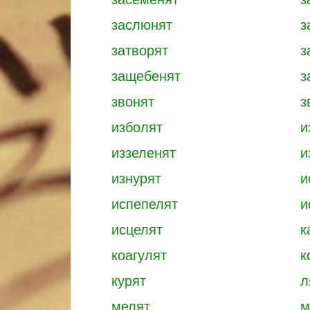
заслюнят
з
затворят
з
защебенят
з
звонят
з
изболят
и
иззеленят
и
изнурят
и
испепелят
и
исцелят
к
коагулят
к
курят
л
мелят
м