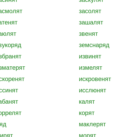
асмолят
засолят
атенят
зашалят
аюлят
звенят
вукоряд
земснаряд
збранят
извинят
зматерят
измелят
скоренят
искровенят
ссинят
исслюнят
абанят
калят
оррелят
корят
яд
маклерят
ирят
морят