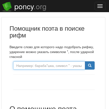
poncy
.org
Нави
Помощник поэта в поиске
рифм
Введите слово для которого надо подобрать рифму,
ударение можно указать символом *, после ударной
гласной
О помощнике поэта