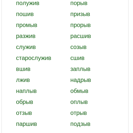
полужив
порыв
пошив
призыв
промыв
прорыв
разжив
расшив
служив
созыв
старослужив
сшив
вшив
заплыв
лжив
надрыв
наплыв
обмыв
обрыв
оплыв
отзыв
отрыв
паршив
подзыв