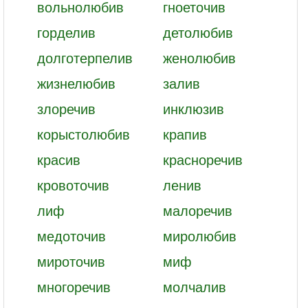
вольнолюбив
гноеточив
горделив
детолюбив
долготерпелив
женолюбив
жизнелюбив
залив
злоречив
инклюзив
корыстолюбив
крапив
красив
красноречив
кровоточив
ленив
лиф
малоречив
медоточив
миролюбив
мироточив
миф
многоречив
молчалив