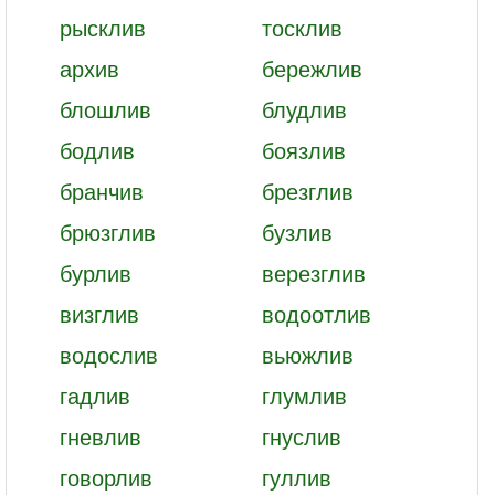
рысклив
тосклив
архив
бережлив
блошлив
блудлив
бодлив
боязлив
бранчив
брезглив
брюзглив
бузлив
бурлив
верезглив
визглив
водоотлив
водослив
вьюжлив
гадлив
глумлив
гневлив
гнуслив
говорлив
гуллив