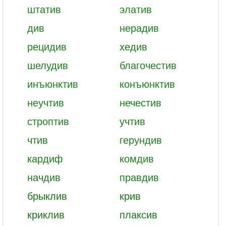
штатив
элатив
див
нерадив
рецидив
хедив
шелудив
благочестив
инъюнктив
конъюнктив
неучтив
нечестив
строптив
учтив
чтив
герундив
кардиф
комдив
начдив
правдив
брыклив
крив
криклив
плаксив