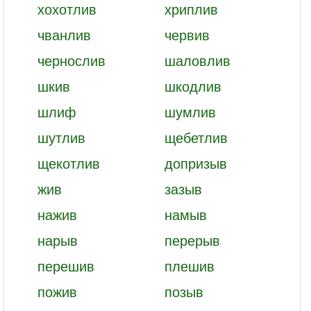
хохотлив
хриплив
чванлив
червив
чернослив
шаловлив
шкив
шкодлив
шлиф
шумлив
шутлив
щебетлив
щекотлив
допризыв
жив
зазыв
нажив
намыв
нарыв
перерыв
перешив
плешив
пожив
позыв