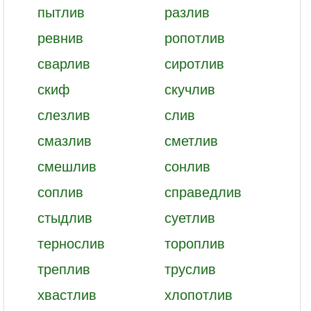
пытлив
разлив
ревнив
ропотлив
сварлив
сиротлив
скиф
скучлив
слезлив
слив
смазлив
сметлив
смешлив
сонлив
соплив
справедлив
стыдлив
суетлив
тернослив
тороплив
треплив
труслив
хвастлив
хлопотлив