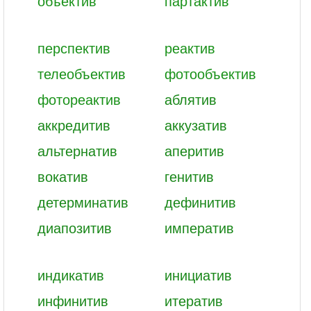
объектив
партактив
перспектив
реактив
телеобъектив
фотообъектив
фотореактив
аблятив
аккредитив
аккузатив
альтернатив
аперитив
вокатив
генитив
детерминатив
дефинитив
диапозитив
императив
индикатив
инициатив
инфинитив
итератив