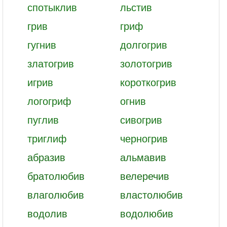
спотыклив
льстив
грив
гриф
гугнив
долгогрив
златогрив
золотогрив
игрив
короткогрив
логогриф
огнив
пуглив
сивогрив
триглиф
черногрив
абразив
альмавив
братолюбив
велеречив
влаголюбив
властолюбив
водолив
водолюбив