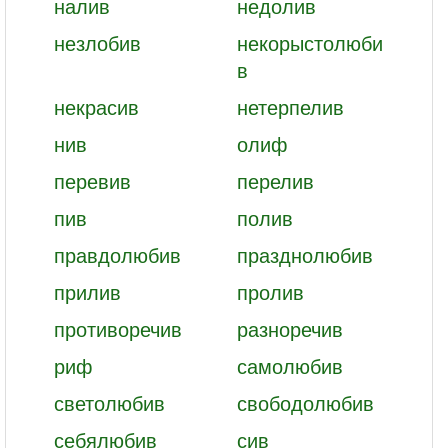
налив
недолив
незлобив
некорыстолюби
в
некрасив
нетерпелив
нив
олиф
перевив
перелив
пив
полив
правдолюбив
празднолюбив
прилив
пролив
противоречив
разноречив
риф
самолюбив
светолюбив
свободолюбив
себялюбив
сив