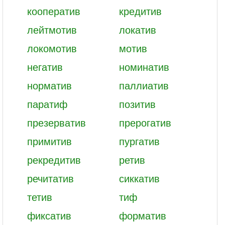
кооператив
кредитив
лейтмотив
локатив
локомотив
мотив
негатив
номинатив
норматив
паллиатив
паратиф
позитив
презерватив
прерогатив
примитив
пургатив
рекредитив
ретив
речитатив
сиккатив
тетив
тиф
фиксатив
форматив