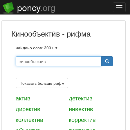
poncy
.org
Нави
кинообъекти́в - рифма
найдено слов: 300 шт.
Показать больше рифм
актив
детектив
директив
инвектив
коллектив
корректив