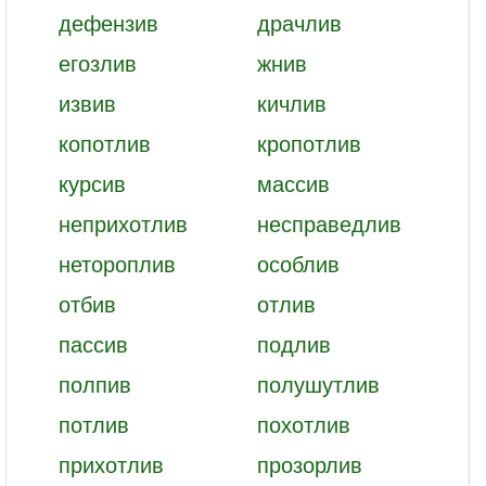
дефензив
драчлив
егозлив
жнив
извив
кичлив
копотлив
кропотлив
курсив
массив
неприхотлив
несправедлив
нетороплив
особлив
отбив
отлив
пассив
подлив
полпив
полушутлив
потлив
похотлив
прихотлив
прозорлив