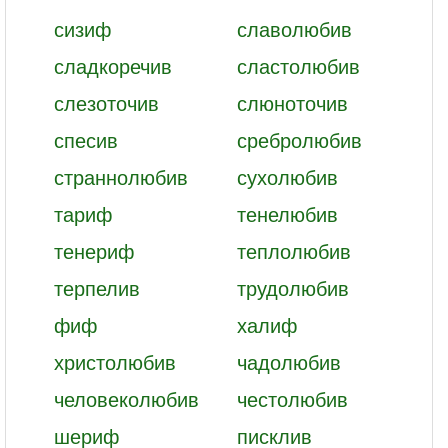
сизиф
славолюбив
сладкоречив
сластолюбив
слезоточив
слюноточив
спесив
сребролюбив
страннолюбив
сухолюбив
тариф
тенелюбив
тенериф
теплолюбив
терпелив
трудолюбив
фиф
халиф
христолюбив
чадолюбив
человеколюбив
честолюбив
шериф
писклив