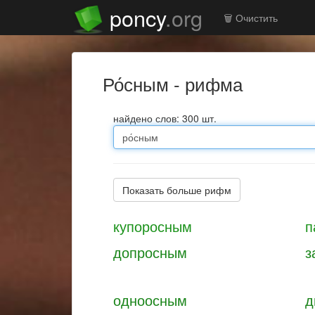
poncy
.org
🗑️ Очистить
ро́сным - рифма
найдено слов: 300 шт.
Показать больше рифм
купоросным
п
допросным
з
одноосным
д