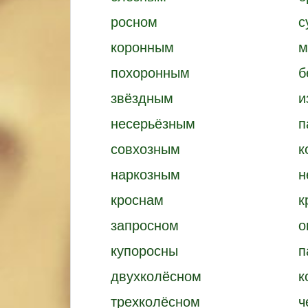
росном
с
коронным
м
похоронным
б
звёздным
и
несерьёзным
п
совхозным
к
наркозным
н
кроснам
к
запросном
о
купоросны
п
двухколёсном
к
трехколёсном
ч