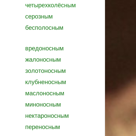
четырехколёсным
серозным
бесполосным
вредоносным
жалоносным
золотоносным
клубненосным
маслоносным
миноносным
нектароносным
переносным