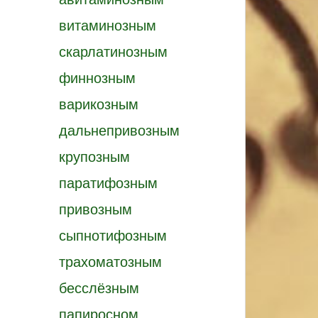
витаминозным
скарлатинозным
финнозным
варикозным
дальнепривозным
крупозным
паратифозным
привозным
сыпнотифозным
трахоматозным
бесслёзным
папиросном