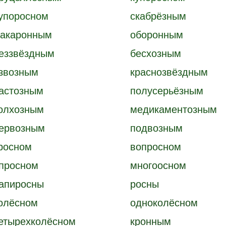
упоросном
скабрёзным
акаронным
оборонным
еззвёздным
бесхозным
звозным
краснозвёздным
астозным
полусерьёзным
олхозным
медикаментозным
ервозным
подвозным
росном
вопросном
просном
многоосном
апиросны
росны
олёсном
одноколёсном
етырехколёсном
кронным