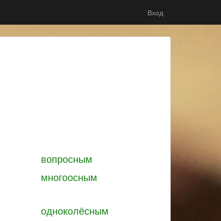
Вход
вопросным
многоосным
одноколёсным