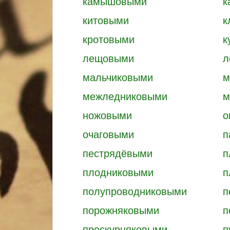
камышовыми
к
китовыми
к
кротовыми
к
лещовыми
л
мальчиковыми
м
межледниковыми
м
ножовыми
о
очаговыми
п
пестрядёвыми
п
плодниковыми
п
полупроводниковыми
п
порожняковыми
п
проскурняковыми
п