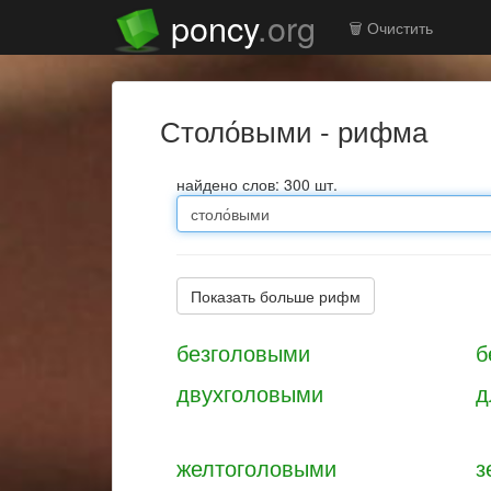
poncy
.org
🗑️ Очистить
столо́выми - рифма
найдено слов: 300 шт.
Показать больше рифм
безголовыми
б
двухголовыми
д
желтоголовыми
з