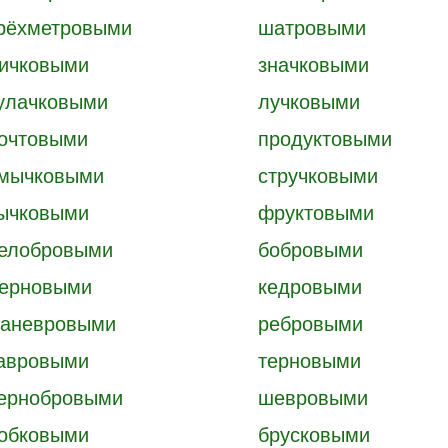
рёхметровыми
шатровыми
ичковыми
значковыми
улачковыми
лучковыми
очтовыми
продуктовыми
мычковыми
стручковыми
ычковыми
фруктовыми
елобровыми
бобровыми
ерновыми
кедровыми
аневровыми
ребровыми
авровыми
терновыми
ернобровыми
шевровыми
обковыми
брусковыми