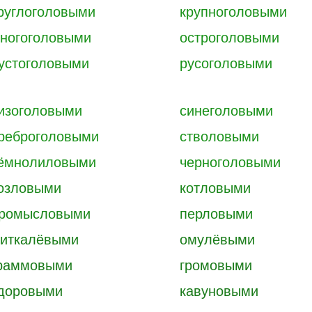
руглоголовыми
крупноголовыми
ногоголовыми
остроголовыми
устоголовыми
русоголовыми
изоголовыми
синеголовыми
реброголовыми
стволовыми
ёмнолиловыми
черноголовыми
озловыми
котловыми
ромысловыми
перловыми
иткалёвыми
омулёвыми
раммовыми
громовыми
доровыми
кавуновыми