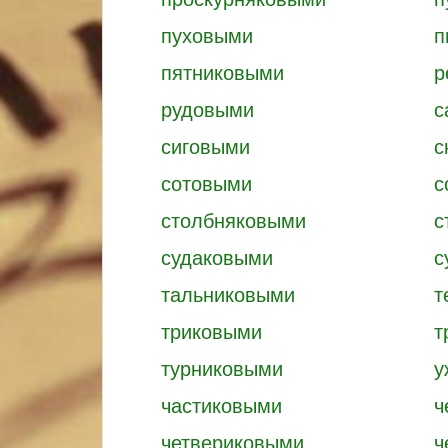
пуховыми
п
пятниковыми
р
рудовыми
с
сиговыми
с
сотовыми
с
столбняковыми
с
судаковыми
с
тальниковыми
т
триковыми
т
турниковыми
у
частиковыми
ч
четвериковыми
ч