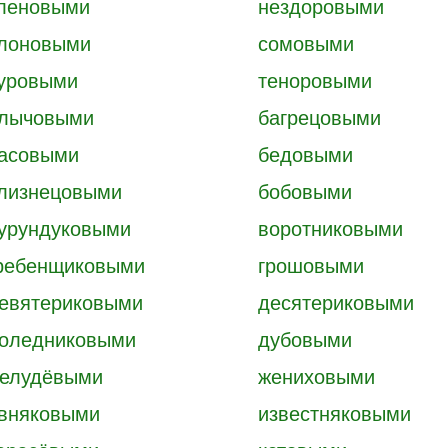
леновыми
нездоровыми
лоновыми
сомовыми
уровыми
теноровыми
лычовыми
багрецовыми
асовыми
бедовыми
лизнецовыми
бобовыми
урундуковыми
воротниковыми
ребенщиковыми
грошовыми
евятериковыми
десятериковыми
оледниковыми
дубовыми
елудёвыми
жениховыми
вняковыми
известняковыми