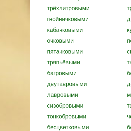
трёхлитровыми
т
гнойничковыми
д
кабачковыми
к
очковыми
п
пятачковыми
с
тряпьёвыми
т
багровыми
б
двутавровыми
д
лавровыми
м
сизобровыми
т
тонкобровыми
ч
бесцветковыми
б