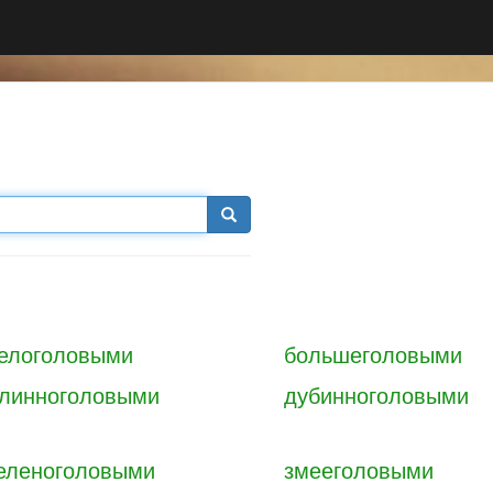
елоголовыми
большеголовыми
линноголовыми
дубинноголовыми
еленоголовыми
змееголовыми