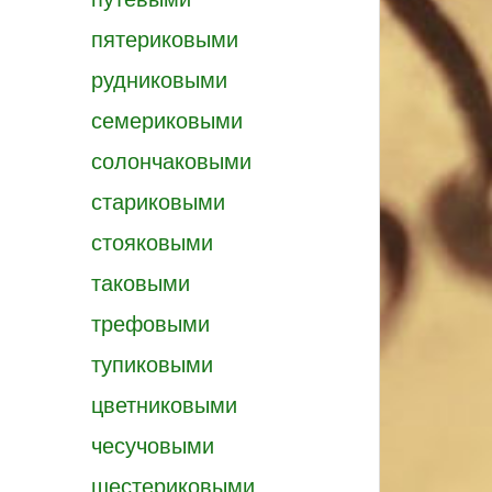
пятериковыми
рудниковыми
семериковыми
солончаковыми
стариковыми
стояковыми
таковыми
трефовыми
тупиковыми
цветниковыми
чесучовыми
шестериковыми