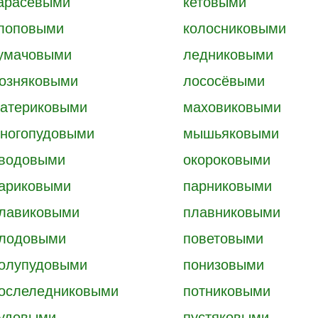
арасёвыми
кетовыми
лоповыми
колосниковыми
умачовыми
ледниковыми
озняковыми
лососёвыми
атериковыми
маховиковыми
ногопудовыми
мышьяковыми
водовыми
окороковыми
ариковыми
парниковыми
лавиковыми
плавниковыми
лодовыми
поветовыми
олупудовыми
понизовыми
ослеледниковыми
потниковыми
удовыми
пустяковыми