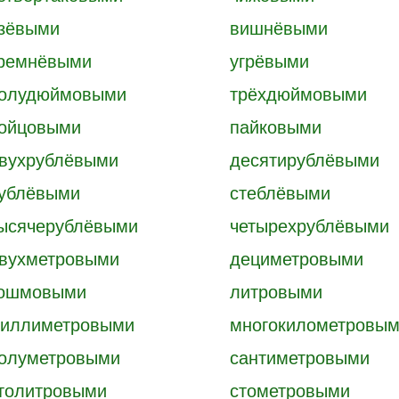
зёвыми
вишнёвыми
ремнёвыми
угрёвыми
олудюймовыми
трёхдюймовыми
ойцовыми
пайковыми
вухрублёвыми
десятирублёвыми
ублёвыми
стеблёвыми
ысячерублёвыми
четырехрублёвыми
вухметровыми
дециметровыми
ошмовыми
литровыми
иллиметровыми
многокилометровы
олуметровыми
сантиметровыми
толитровыми
стометровыми