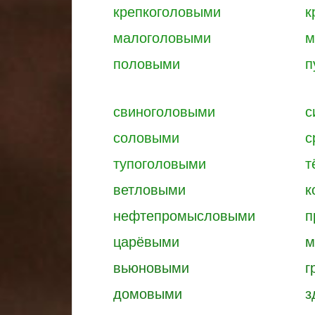
крепкоголовыми
к
малоголовыми
м
половыми
п
свиноголовыми
с
соловыми
с
тупоголовыми
т
ветловыми
к
нефтепромысловыми
п
царёвыми
м
вьюновыми
г
домовыми
з