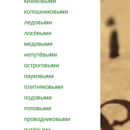
кизяковыми
колошниковыми
ледовыми
лосёвыми
медовыми
непутёвыми
остроговыми
пауковыми
плитняковыми
подовыми
поповыми
проводниковыми
путёвыми