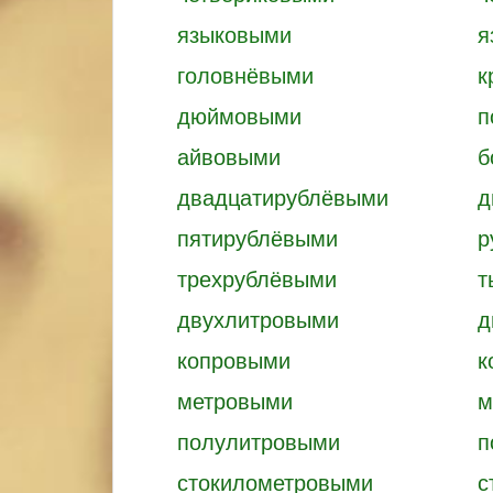
языковыми
я
головнёвыми
к
дюймовыми
п
айвовыми
б
двадцатирублёвыми
д
пятирублёвыми
р
трехрублёвыми
т
двухлитровыми
д
копровыми
к
метровыми
м
полулитровыми
п
стокилометровыми
с