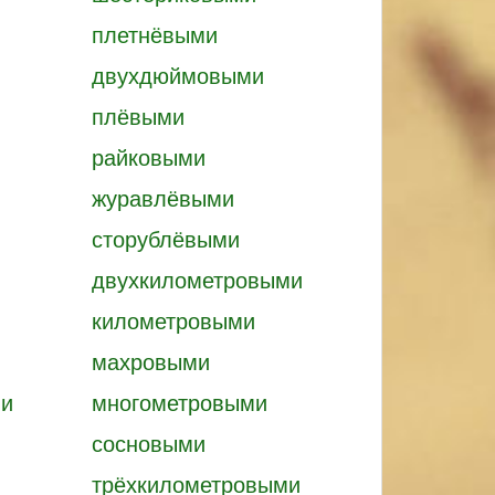
плетнёвыми
двухдюймовыми
плёвыми
райковыми
журавлёвыми
сторублёвыми
двухкилометровыми
километровыми
махровыми
ми
многометровыми
сосновыми
трёхкилометровыми