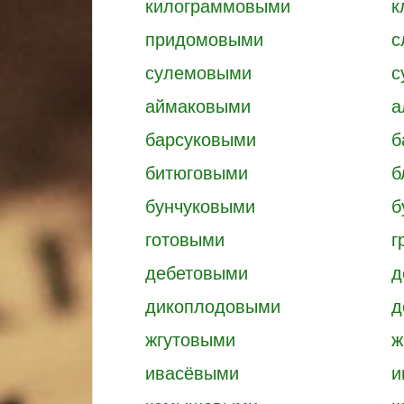
килограммовыми
к
придомовыми
с
сулемовыми
с
аймаковыми
а
барсуковыми
б
битюговыми
б
бунчуковыми
б
готовыми
г
дебетовыми
д
дикоплодовыми
д
жгутовыми
ж
ивасёвыми
и