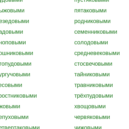
ыжовыми
пятаковыми
езедовыми
родниковыми
адовыми
семенниковыми
ноповыми
солодовыми
ошниковыми
средневековыми
топудовыми
стосвечовыми
ургучовыми
тайниковыми
есовыми
травниковыми
ростниковыми
трёхпудовыми
жовыми
хвощовыми
епуховыми
червяковыми
етвертаковыми
чижовыми