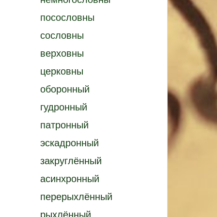
посословны
сословны
верховны
церковны
оборонный
гудронный
патронный
эскадронный
закруглённый
асинхронный
перерыхлённый
рыхлённый