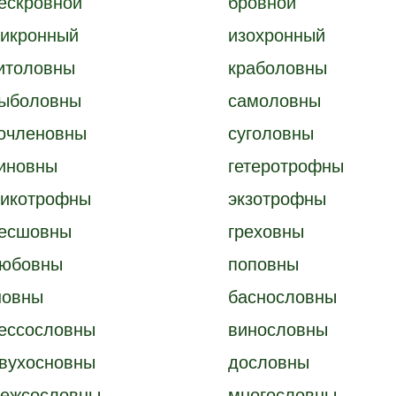
ескровной
бровной
икронный
изохронный
итоловны
краболовны
ыболовны
самоловны
очленовны
суголовны
иновны
гетеротрофны
икотрофны
экзотрофны
есшовны
греховны
юбовны
поповны
овны
баснословны
ессословны
винословны
вухосновны
дословны
ежсословны
многословны