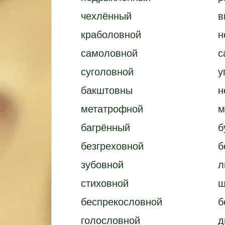
чехлённый
в
краболовной
н
самоловной
с
суголовной
у
бакштовны
н
метатрофной
м
багрённый
б
безгреховной
б
зубовной
л
стиховной
ш
беспрекословной
б
голословной
д