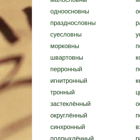
одноосновны
о
празднословны
р
суесловны
у
морковны
п
швартовны
к
перронный
п
игнитронный
к
тронный
ц
застеклённый
о
округлённый
п
синхронный
в
подрыхлённый
р