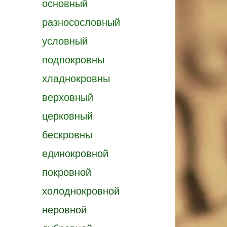
основный
разносословный
условный
подпокровны
хладнокровны
верховный
церковный
бескровны
единокровной
покровной
холоднокровной
неровной