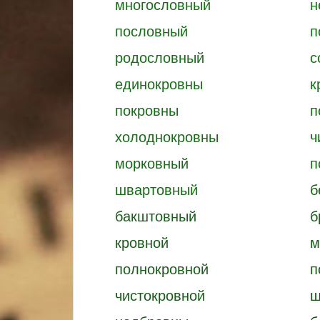
многословный
н
пословный
п
родословный
с
единокровны
к
покровны
п
холоднокровны
ч
морковный
п
швартовный
б
бакштовный
б
кровной
м
полнокровной
п
чистокровной
ш