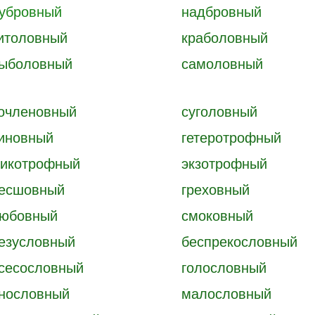
убровный
надбровный
итоловный
краболовный
ыболовный
самоловный
очленовный
суголовный
иновный
гетеротрофный
икотрофный
экзотрофный
есшовный
греховный
юбовный
смоковный
езусловный
беспрекословный
сесословный
голословный
нословный
малословный