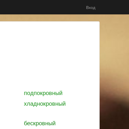
Вход
подпокровный
хладнокровный
бескровный