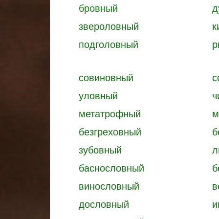
бровный
д
звероловный
к
подголовный
р
совиновный
с
уловный
ч
метатрофный
м
безгреховный
б
зубовный
л
баснословный
б
винословный
в
дословный
и