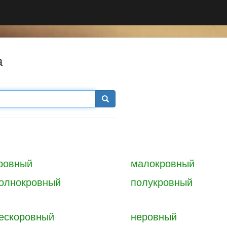
а
ровный
малокровный
олнокровный
полукровный
ескоровный
неровный