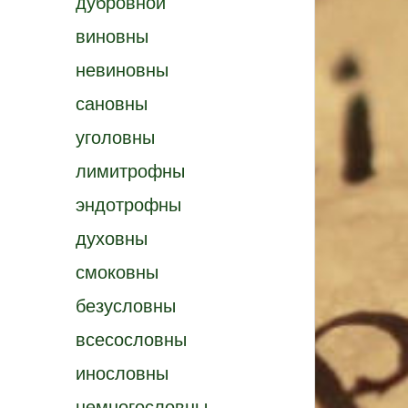
дубровной
виновны
невиновны
сановны
уголовны
лимитрофны
эндотрофны
духовны
смоковны
безусловны
всесословны
инословны
немногословны