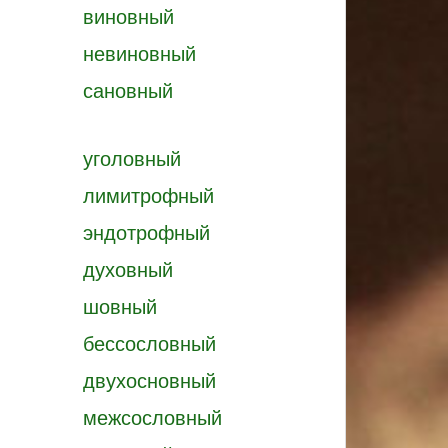
виновный
невиновный
сановный
уголовный
лимитрофный
эндотрофный
духовный
шовный
бессословный
двухосновный
межсословный