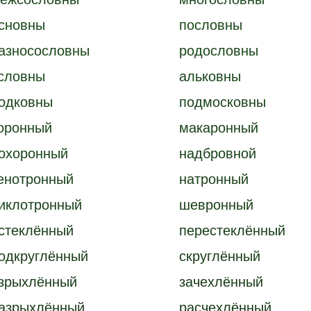
сновны
пословны
азносословны
родословны
словны
альковны
одковны
подмосковны
оронный
макаронный
охоронный
надбровной
енотронный
натронный
иклотронный
шевронный
стеклённый
перестеклённый
одкруглённый
скруглённый
зрыхлённый
зачехлённый
азрыхлённый
расчехлённый