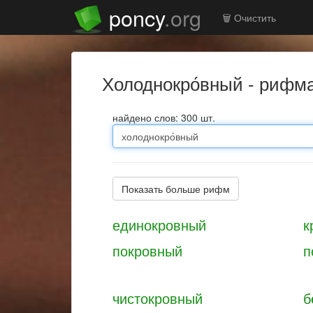
poncy
.org
🗑️ Очистить
холоднокро́вный - рифм
найдено слов: 300 шт.
Показать больше рифм
единокровный
к
покровный
п
чистокровный
б