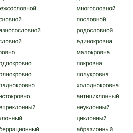
ежсословной
многословной
сновной
пословной
азносословной
родословной
словной
единокровна
ровно
малокровна
одпокровно
покровна
олнокровно
полукровна
ладнокровно
холоднокровна
истокровно
антициклонный
епреклонный
неуклонный
клонный
циклонный
беррационный
абразионный