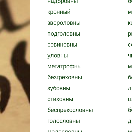
надбровны
б
кронный
м
звероловны
к
подголовны
р
совиновны
с
уловны
ч
метатрофны
м
безгреховны
б
зубовны
л
стиховны
ш
беспрекословны
б
голословны
д
малословны
м