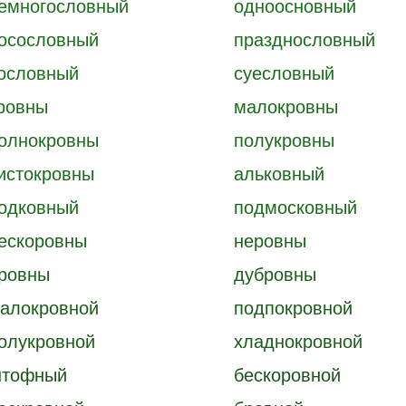
емногословный
одноосновный
осословный
празднословный
ословный
суесловный
ровны
малокровны
олнокровны
полукровны
истокровны
альковный
одковный
подмосковный
ескоровны
неровны
ровны
дубровны
алокровной
подпокровной
олукровной
хладнокровной
тофный
бескоровной