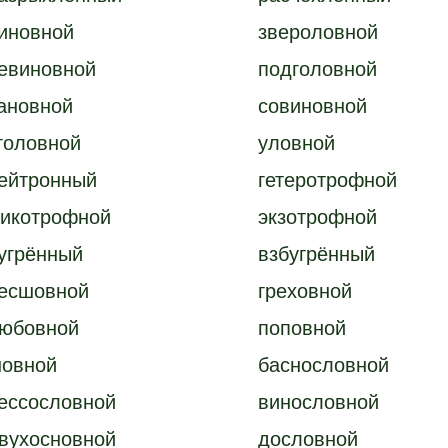
иновной
звероловной
евиновной
подголовной
ановной
совиновной
головной
уловной
ейтронный
гетеротрофной
икотрофной
экзотрофной
угрённый
взбугрённый
есшовной
греховной
юбовной
поповной
овной
баснословной
ессословной
винословной
вухосновной
дословной