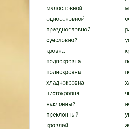
малословной
м
одноосновной
о
празднословной
р
суесловной
у
кровна
к
подпокровна
п
полнокровна
п
хладнокровна
х
чистокровна
ч
наклонный
н
преклонный
у
кровлей
а