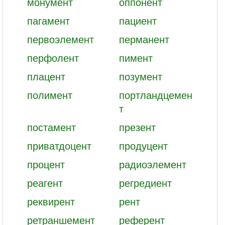
монумент
оппонент
пагамент
пациент
первоэлемент
перманент
перфолент
пимент
плацент
позумент
полимент
портландцемен
т
постамент
презент
приватдоцент
продуцент
процент
радиоэлемент
реагент
регредиент
реквирент
рент
ретраншемент
референт