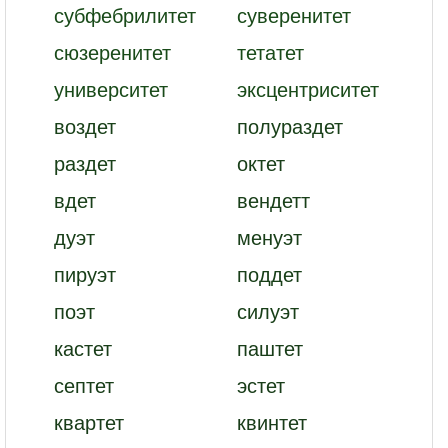
субфебрилитет
суверенитет
сюзеренитет
тетатет
университет
эксцентриситет
воздет
полураздет
раздет
октет
вдет
вендетт
дуэт
менуэт
пируэт
поддет
поэт
силуэт
кастет
паштет
септет
эстет
квартет
квинтет