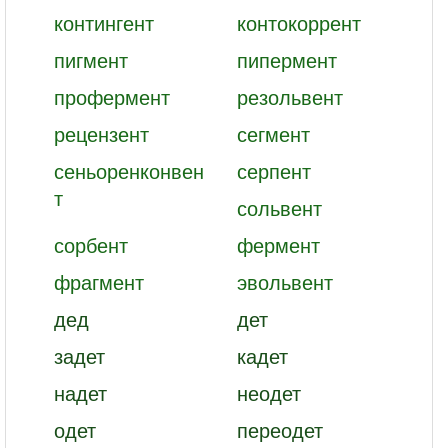
контингент
контокоррент
пигмент
пипермент
профермент
резольвент
рецензент
сегмент
сеньоренконвен
серпент
т
сольвент
сорбент
фермент
фрагмент
эвольвент
дед
дет
задет
кадет
надет
неодет
одет
переодет