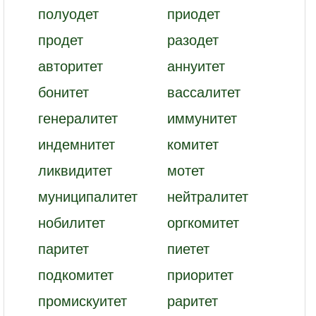
полуодет
приодет
продет
разодет
авторитет
аннуитет
бонитет
вассалитет
генералитет
иммунитет
индемнитет
комитет
ликвидитет
мотет
муниципалитет
нейтралитет
нобилитет
оргкомитет
паритет
пиетет
подкомитет
приоритет
промискуитет
раритет