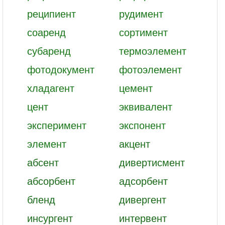
реципиент
рудимент
соаренд
сортимент
субаренд
термоэлемент
фотодокумент
фотоэлемент
хладагент
цемент
цент
эквивалент
эксперимент
экспонент
элемент
акцент
абсент
дивертисмент
абсорбент
адсорбент
бленд
дивергент
инсургент
интервент