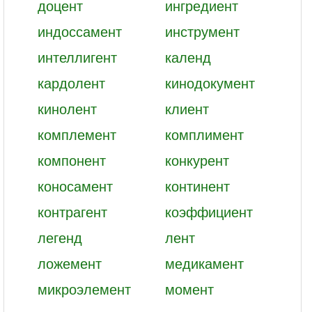
доцент
ингредиент
индоссамент
инструмент
интеллигент
календ
кардолент
кинодокумент
кинолент
клиент
комплемент
комплимент
компонент
конкурент
коносамент
континент
контрагент
коэффициент
легенд
лент
ложемент
медикамент
микроэлемент
момент