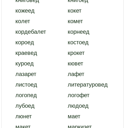
кожеед
кокет
колет
комет
кордебалет
корнеед
короед
костоед
краевед
крокет
куроед
кювет
лазарет
лафет
листоед
литературовед
логопед
логофет
лубоед
людоед
люнет
мает
макет
маркизет