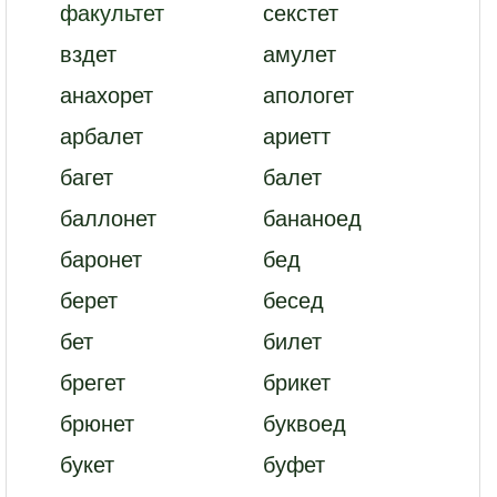
факультет
секстет
вздет
амулет
анахорет
апологет
арбалет
ариетт
багет
балет
баллонет
бананоед
баронет
бед
берет
бесед
бет
билет
брегет
брикет
брюнет
буквоед
букет
буфет