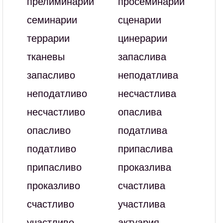
прелиминарии
просеминарии
семинарии
сценарии
террарии
цинерарии
тканевы
запаслива
запасливо
неподатлива
неподатливо
несчастлива
несчастливо
опаслива
опасливо
податлива
податливо
припаслива
припасливо
проказлива
проказливо
счастлива
счастливо
участлива
участливо
актуария