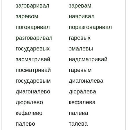
заговаривал
заревам
заревом
наяривал
поговаривал
поразговаривал
разговаривал
гаревых
государевых
эмалевы
засматривай
надсматривай
посматривай
гаревым
государевым
диагоналева
диагоналево
дюралева
дюралево
кефалева
кефалево
палева
палево
талева