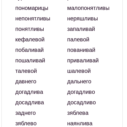
пономарицы
малопонятливы
непонятливы
неряшливы
понятливы
запаливай
кефалевой
палевой
побаливай
пованивай
пошаливай
приваливай
талевой
шалевой
давнего
дальнего
догадлива
догадливо
досадлива
досадливо
заднего
зяблева
зяблево
наянлива