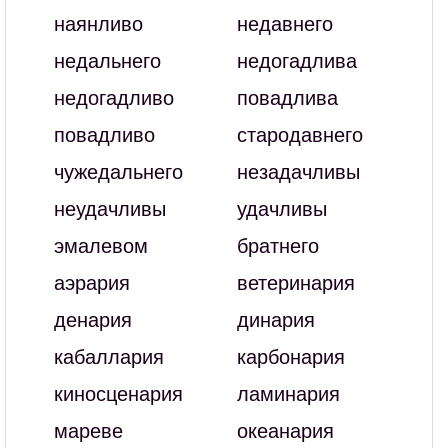
наянливо
недавнего
недальнего
недогадлива
недогадливо
повадлива
повадливо
стародавнего
чужедальнего
незадачливы
неудачливы
удачливы
эмалевом
братнего
аэрария
ветеринария
денария
динария
кабаллария
карбонария
киносценария
ламинария
мареве
океанария