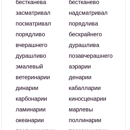
бестканева
бестканево
засматривал
надсматривал
посматривал
порядлива
порядливо
бескрайнего
вчерашнего
дурашлива
дурашливо
позавчерашнего
эмалевый
аэрарии
ветеринарии
денарии
динарии
кабалларии
карбонарии
киносценарии
ламинарии
марлевы
океанарии
поллинарии