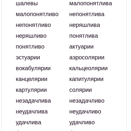
шалевы
малопонятлива
малопонятливо
непонятлива
непонятливо
неряшлива
неряшливо
понятлива
понятливо
актуарии
эстуарии
аэросолярии
вокабулярии
кальцеолярии
канцелярии
капитулярии
картулярии
солярии
незадачлива
незадачливо
неудачлива
неудачливо
удачлива
удачливо