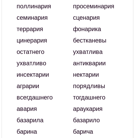
поллинария
просеминария
семинария
сценария
террария
фонарика
цинерария
бестканевы
остатнего
ухватлива
ухватливо
антикварии
инсектарии
нектарии
аграрии
порядливы
всегдашнего
тогдашнего
авария
араукария
базарила
базарило
барина
барича