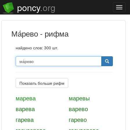
poncy
.org
Нави
ма́рево - рифма
найдено слов: 300 шт.
Показать больше рифм
марева
маревы
варева
варево
гарева
гарево