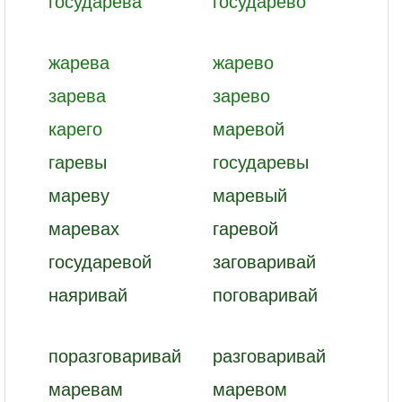
государева
государево
жарева
жарево
зарева
зарево
карего
маревой
гаревы
государевы
мареву
маревый
маревах
гаревой
государевой
заговаривай
наяривай
поговаривай
поразговаривай
разговаривай
маревам
маревом