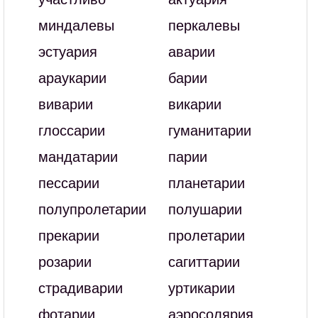
миндалевы
перкалевы
эстуария
аварии
араукарии
барии
виварии
викарии
глоссарии
гуманитарии
мандатарии
парии
пессарии
планетарии
полупролетарии
полушарии
прекарии
пролетарии
розарии
сагиттарии
страдиварии
уртикарии
фотарии
аэросолярия