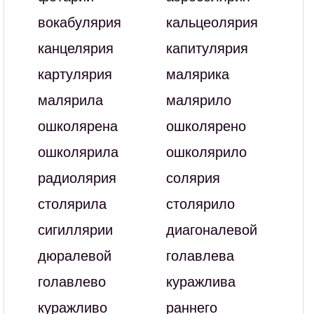
вокабулярия
кальцеолярия
канцелярия
капитулярия
картулярия
малярика
малярила
малярило
ошколярена
ошколярено
ошколярила
ошколярило
радиолярия
солярия
столярила
столярило
сигиллярии
диагоналевой
дюралевой
голавлева
голавлево
куражлива
куражливо
раннего