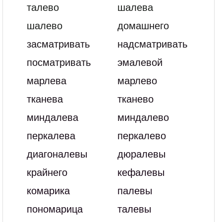
талево
шалева
шалево
домашнего
засматривать
надсматривать
посматривать
эмалевой
марлева
марлево
тканева
тканево
миндалева
миндалево
перкалева
перкалево
диагоналевы
дюралевы
крайнего
кефалевы
комарика
палевы
пономарица
талевы