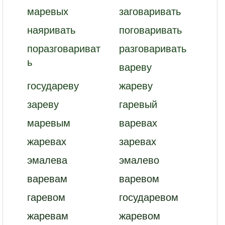
маревых
заговаривать
наяривать
поговаривать
поразговариват
разговаривать
ь
вареву
государеву
жареву
зареву
гаревый
маревым
варевах
жаревах
заревах
эмалева
эмалево
варевам
варевом
гаревом
государевом
жаревам
жаревом