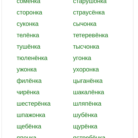
сомёнка
старушонка
сторонка
страусёнка
суконка
сычонка
телёнка
тетеревёнка
тушёнка
тысчонка
тюленёнка
угонка
ужонка
ухоронка
филёнка
цыганёнка
чирёнка
шакалёнка
шестерёнка
шляпёнка
шпажонка
шубёнка
щебёнка
щурёнка
японка
ястребёнка