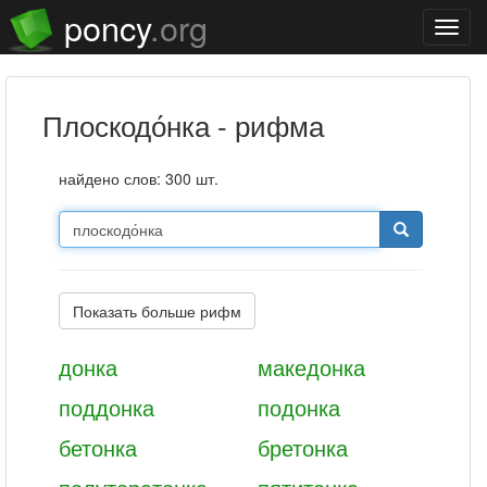
poncy
.org
Нави
плоскодо́нка - рифма
найдено слов: 300 шт.
Показать больше рифм
донка
македонка
поддонка
подонка
бетонка
бретонка