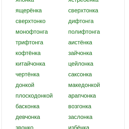
ящерёнка
сверхтонка
сверхтонко
дифтонга
монофтонга
полифтонга
трифтонга
аистёнка
кофтёнка
зайчонка
китайчонка
цейлонка
чертёнка
саксонка
донкой
македонкой
плоскодонкой
арапчонка
басконка
возгонка
девчонка
заслонка
звонко
избёнка