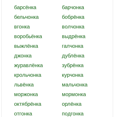
барсёнка
барчонка
бельчонка
бобрёнка
вгонка
волчонка
воробьёнка
выдрёнка
выжлёнка
галчонка
джонка
дублёнка
журавлёнка
зубрёнка
крольчонка
курчонка
львёнка
мальчонка
моржонка
мормонка
октябрёнка
орлёнка
отгонка
подгонка