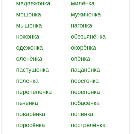
медвежонка
милёнка
мошонка
мужичонка
мышонка
нагонка
ножонка
обезьянёнка
одежонка
окорёнка
оленёнка
опёнка
пастушонка
пацанёнка
пелёнка
перегонка
перепелёнка
перепонка
печёнка
побасёнка
поварёнка
попёнка
поросёнка
пострелёнка