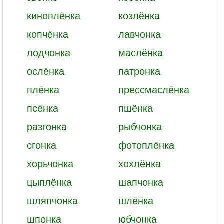
киноплёнка
козлёнка
копчёнка
лавчонка
лодчонка
маслёнка
ослёнка
патронка
плёнка
прессмаслёнка
псёнка
пшёнка
разгонка
рыбчонка
сгонка
фотоплёнка
хорьчонка
хохлёнка
цыплёнка
шапчонка
шляпчонка
шлёнка
шпонка
юбчонка