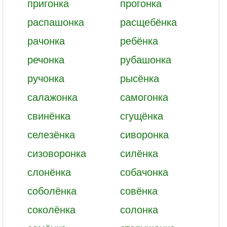
пригонка
прогонка
распашонка
расщебёнка
рачонка
ребёнка
речонка
рубашонка
ручонка
рысёнка
салажонка
самогонка
свинёнка
сгущёнка
селезёнка
сиворонка
сизоворонка
силёнка
слонёнка
собачонка
соболёнка
совёнка
соколёнка
солонка