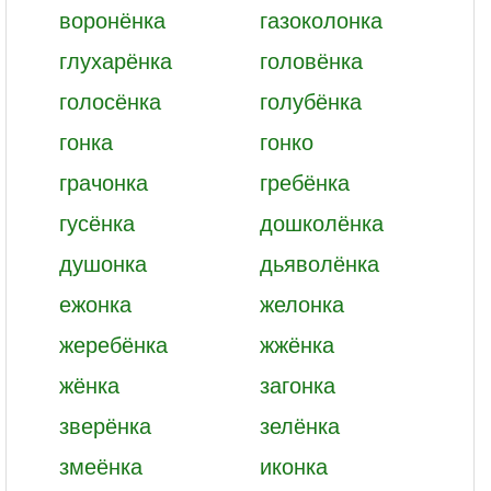
воронёнка
газоколонка
глухарёнка
головёнка
голосёнка
голубёнка
гонка
гонко
грачонка
гребёнка
гусёнка
дошколёнка
душонка
дьяволёнка
ежонка
желонка
жеребёнка
жжёнка
жёнка
загонка
зверёнка
зелёнка
змеёнка
иконка