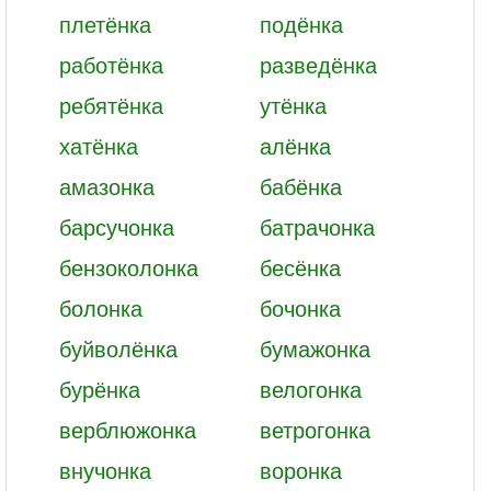
плетёнка
подёнка
работёнка
разведёнка
ребятёнка
утёнка
хатёнка
алёнка
амазонка
бабёнка
барсучонка
батрачонка
бензоколонка
бесёнка
болонка
бочонка
буйволёнка
бумажонка
бурёнка
велогонка
верблюжонка
ветрогонка
внучонка
воронка