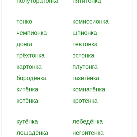
полуторатонка
пятитонка
тонко
комиссионка
чемпионка
шпионка
донга
тевтонка
трёхтонка
эстонка
картонка
плутонга
бородёнка
газетёнка
китёнка
комнатёнка
котёнка
кротёнка
кутёнка
лебедёнка
лошадёнка
негритёнка