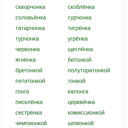
скворчонка
скоблёнка
соловьёнка
сурчонка
татарчонка
тигрёнка
турчонка
угрёнка
червонка
щеглёнка
ягнёнка
бетонкой
бретонкой
полуторатонкой
пятитонкой
тонкой
гонга
калонга
писклёнка
церквёнка
сестрёнка
комиссионкой
чемпионкой
шпионкой