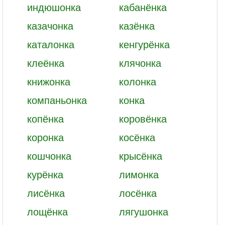
индюшонка
кабанёнка
казачонка
казёнка
каталонка
кенгурёнка
клеёнка
клячонка
книжонка
колонка
компаньонка
конка
копёнка
коровёнка
коронка
косёнка
кошчонка
крысёнка
курёнка
лимонка
лисёнка
лосёнка
лощёнка
лягушонка