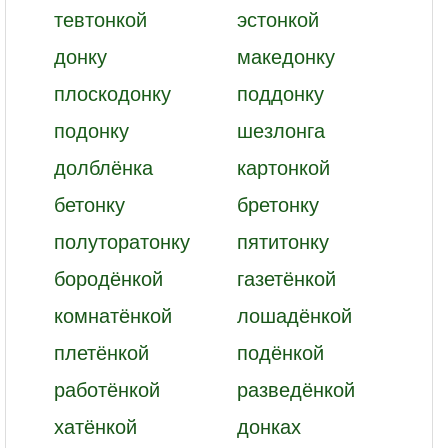
тевтонкой
эстонкой
донку
македонку
плоскодонку
поддонку
подонку
шезлонга
долблёнка
картонкой
бетонку
бретонку
полуторатонку
пятитонку
бородёнкой
газетёнкой
комнатёнкой
лошадёнкой
плетёнкой
подёнкой
работёнкой
разведёнкой
хатёнкой
донках