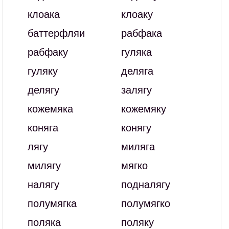
клоака
клоаку
баттерфляи
рабфака
рабфаку
гуляка
гуляку
деляга
делягу
залягу
кожемяка
кожемяку
коняга
конягу
лягу
миляга
милягу
мягко
налягу
подналягу
полумягка
полумягко
поляка
поляку