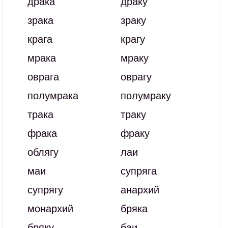
драка
драку
зрака
зраку
крага
крагу
мрака
мраку
оврага
оврагу
полумрака
полумраку
трака
траку
фрака
фраку
облягу
лаи
маи
супряга
супрягу
анархий
монархий
бряка
бряку
баи