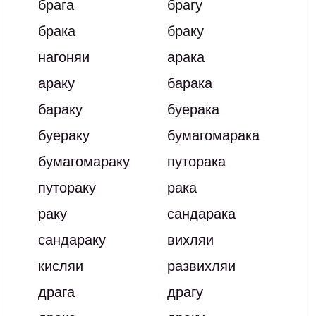
брага
брагу
брака
браку
нагоняи
арака
араку
барака
бараку
буерака
буераку
бумагомарака
бумагомараку
путорака
путораку
рака
раку
сандарака
сандараку
вихляи
кисляи
развихляи
драга
драгу