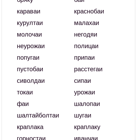
караваи
краснобаи
курултаи
малахаи
молочаи
негодяи
неурожаи
полицаи
попугаи
припаи
пустобаи
расстегаи
сиволдаи
сипаи
токаи
урожаи
фаи
шалопаи
шалтайболтаи
шугаи
краплака
краплаку
горностаи
иванчаи