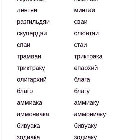
лентяи
минтаи
разгильдяи
сваи
скупердяи
слюнтяи
спаи
стаи
трамваи
триктрака
триктраку
епархий
олигархий
блага
благо
благу
аммиака
аммиаку
аммониака
аммониаку
бивуака
бивуаку
зодиака
зодиаку