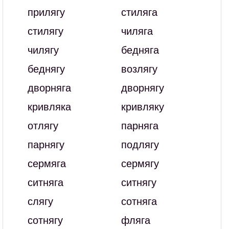
прилягу
стиляга
стилягу
чиляга
чилягу
бедняга
беднягу
возлягу
дворняга
дворнягу
кривляка
кривляку
отлягу
парняга
парнягу
подлягу
сермяга
сермягу
ситняга
ситнягу
слягу
сотняга
сотнягу
фляга