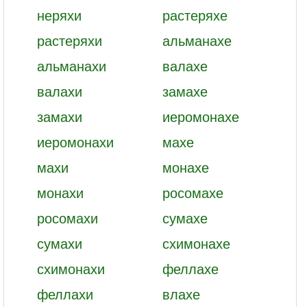
неряхи
растеряхе
растеряхи
альманахе
альманахи
валахе
валахи
замахе
замахи
иеромонахе
иеромонахи
махе
махи
монахе
монахи
росомахе
росомахи
сумахе
сумахи
схимонахе
схимонахи
феллахе
феллахи
влахе