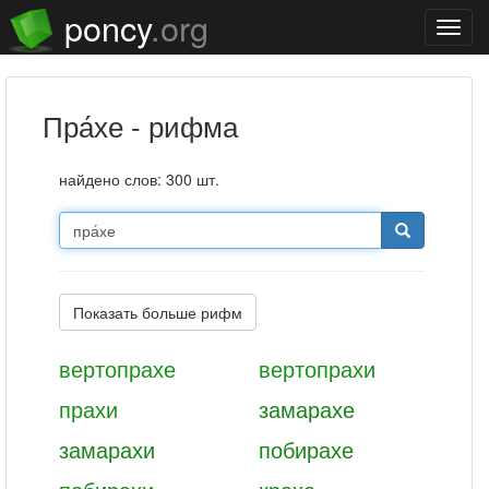
poncy
.org
Нави
пра́хе - рифма
найдено слов: 300 шт.
Показать больше рифм
вертопрахе
вертопрахи
прахи
замарахе
замарахи
побирахе