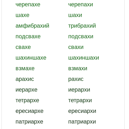
черепахе
черепахи
шахе
шахи
амфибрахий
трибрахий
подсвахе
подсвахи
свахе
свахи
шахиншахе
шахиншахи
взмахе
взмахи
арахис
рахис
иерархе
иерархи
тетрархе
тетрархи
ересиархе
ересиархи
патриархе
патриархи