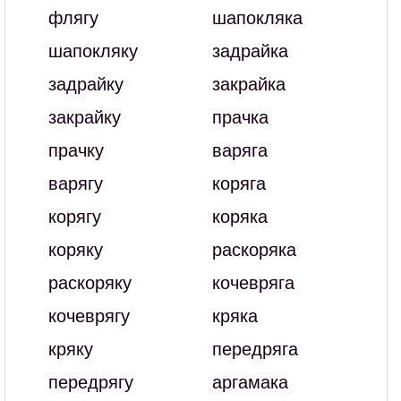
флягу
шапокляка
шапокляку
задрайка
задрайку
закрайка
закрайку
прачка
прачку
варяга
варягу
коряга
корягу
коряка
коряку
раскоряка
раскоряку
кочевряга
кочеврягу
кряка
кряку
передряга
передрягу
аргамака