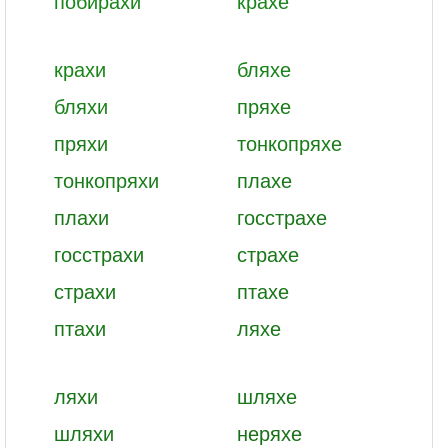
побирахи
крахе
крахи
бляхе
бляхи
пряхе
пряхи
тонкопряхе
тонкопряхи
плахе
плахи
госстрахе
госстрахи
страхе
страхи
птахе
птахи
ляхе
ляхи
шляхе
шляхи
неряхе