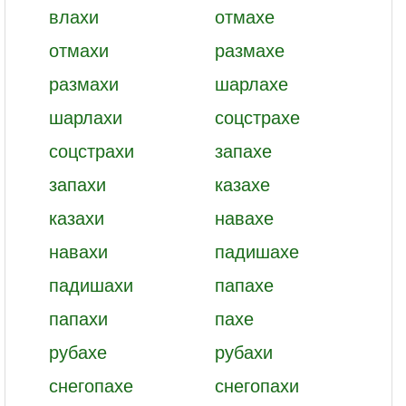
влахи
отмахе
отмахи
размахе
размахи
шарлахе
шарлахи
соцстрахе
соцстрахи
запахе
запахи
казахе
казахи
навахе
навахи
падишахе
падишахи
папахе
папахи
пахе
рубахе
рубахи
снегопахе
снегопахи