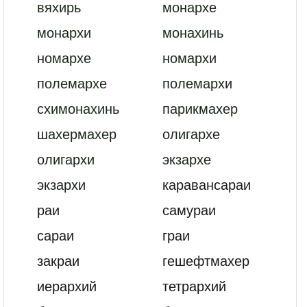
вяхирь
монархе
монархи
монахинь
номархе
номархи
полемархе
полемархи
схимонахинь
парикмахер
шахермахер
олигархе
олигархи
экзархе
экзархи
каравансараи
раи
самураи
сараи
граи
закраи
гешефтмахер
иерархий
тетрархий