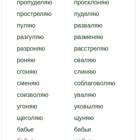
пропуделяю
просклоняю
простреляю
пуделяю
пуляю
разваляю
разгуляю
разменяю
разроняю
расстреляю
роняю
сваляю
сгоняю
слиняю
сменяю
соблаговоляю
соизволяю
уваляю
угоняю
уковыляю
щеголяю
щуняю
бабье
бабьи