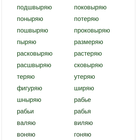
подшвыряю
поковыряю
поныряю
потеряю
пошвыряю
проковыряю
пыряю
размеряю
расковыряю
растеряю
расшвыряю
сковыряю
теряю
утеряю
фигуряю
ширяю
шныряю
рабье
рабьи
рабья
валяю
виляю
воняю
гоняю