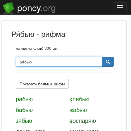
poncy
.org
Нави
ря́бью - рифма
найдено слов: 300 шт.
Показать больше рифм
рабью
хлябью
бабью
жабью
зябью
воспаряю