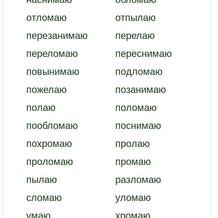
отломаю
отпылаю
перезанимаю
перелаю
переломаю
переснимаю
повынимаю
подломаю
пожелаю
позанимаю
полаю
поломаю
пообломаю
поснимаю
похромаю
пролаю
проломаю
промаю
пылаю
разломаю
сломаю
уломаю
умаю
хромаю