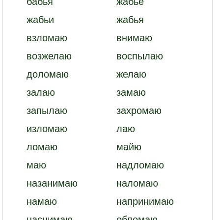
бабья
жабье
жабьи
жабья
взломаю
внимаю
возжелаю
воспылаю
доломаю
желаю
залаю
замаю
запылаю
захромаю
изломаю
лаю
ломаю
майю
маю
надломаю
назанимаю
наломаю
намаю
напринимаю
наснимаю
обломаю