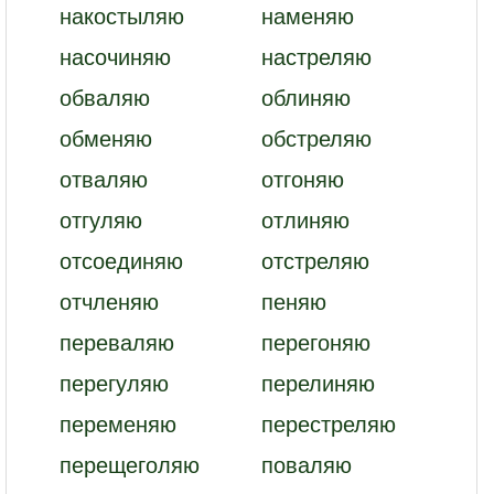
накостыляю
наменяю
насочиняю
настреляю
обваляю
облиняю
обменяю
обстреляю
отваляю
отгоняю
отгуляю
отлиняю
отсоединяю
отстреляю
отчленяю
пеняю
переваляю
перегоняю
перегуляю
перелиняю
переменяю
перестреляю
перещеголяю
поваляю