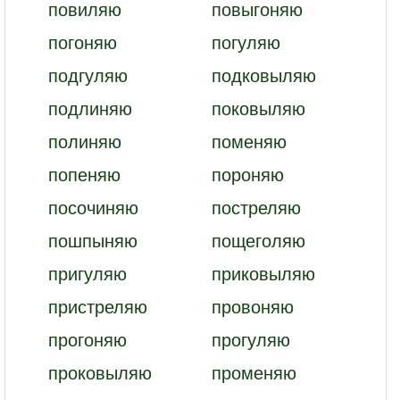
повиляю
повыгоняю
погоняю
погуляю
подгуляю
подковыляю
подлиняю
поковыляю
полиняю
поменяю
попеняю
пороняю
посочиняю
постреляю
пошпыняю
пощеголяю
пригуляю
приковыляю
пристреляю
провоняю
прогоняю
прогуляю
проковыляю
променяю