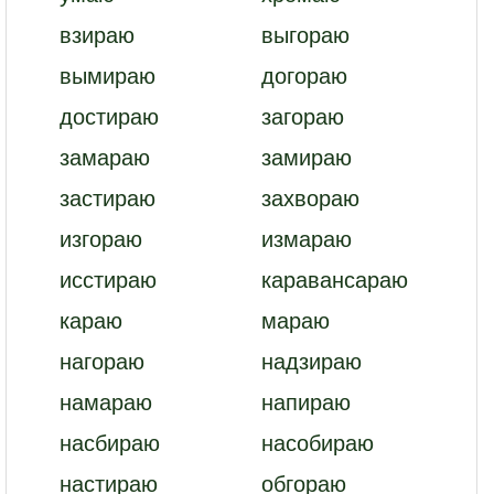
взираю
выгораю
вымираю
догораю
достираю
загораю
замараю
замираю
застираю
захвораю
изгораю
измараю
исстираю
каравансараю
караю
мараю
нагораю
надзираю
намараю
напираю
насбираю
насобираю
настираю
обгораю