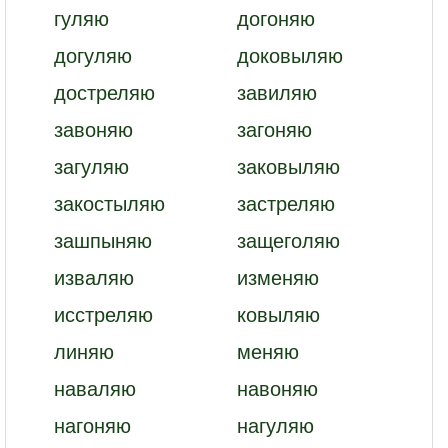
гуляю
догоняю
догуляю
доковыляю
достреляю
завиляю
завоняю
загоняю
загуляю
заковыляю
закостыляю
застреляю
зашпыняю
защеголяю
изваляю
изменяю
исстреляю
ковыляю
линяю
меняю
наваляю
навоняю
нагоняю
нагуляю