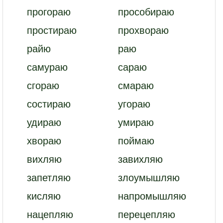
прогораю
прособираю
простираю
прохвораю
райю
раю
самураю
сараю
сгораю
смараю
состираю
угораю
удираю
умираю
хвораю
поймаю
вихляю
завихляю
запетляю
злоумышляю
кисляю
напромышляю
нацепляю
перецепляю