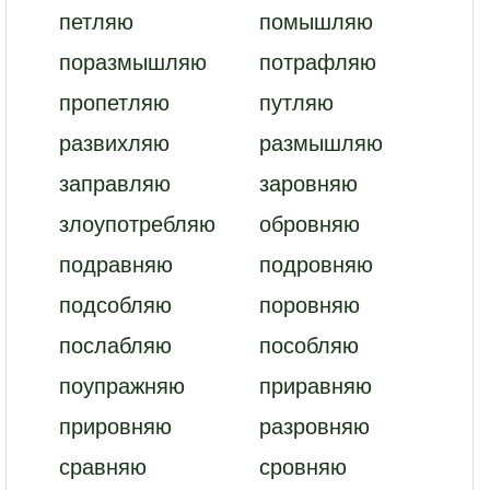
петляю
помышляю
поразмышляю
потрафляю
пропетляю
путляю
развихляю
размышляю
заправляю
заровняю
злоупотребляю
обровняю
подравняю
подровняю
подсобляю
поровняю
послабляю
пособляю
поупражняю
приравняю
прировняю
разровняю
сравняю
сровняю