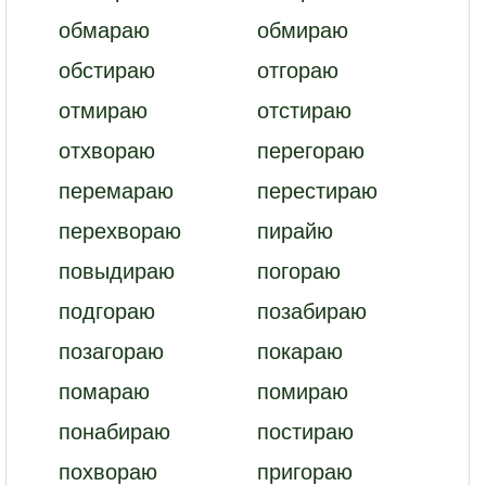
обмараю
обмираю
обстираю
отгораю
отмираю
отстираю
отхвораю
перегораю
перемараю
перестираю
перехвораю
пирайю
повыдираю
погораю
подгораю
позабираю
позагораю
покараю
помараю
помираю
понабираю
постираю
похвораю
пригораю