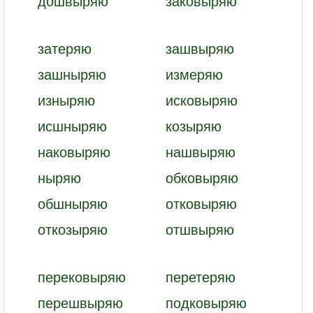
дошвыряю
заковыряю
затеряю
зашвыряю
зашныряю
измеряю
изныряю
исковыряю
исшныряю
козыряю
наковыряю
нашвыряю
ныряю
обковыряю
обшныряю
отковыряю
откозыряю
отшвыряю
перековыряю
перетеряю
перешвыряю
подковыряю