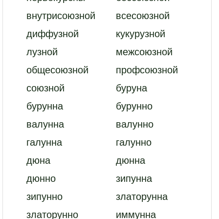
внутрисоюзной
всесоюзной
диффузной
кукурузной
лузной
межсоюзной
общесоюзной
профсоюзной
союзной
буруна
бурунна
бурунно
валунна
валунно
галунна
галунно
дюна
дюнна
дюнно
зипунна
зипунно
златорунна
златорунно
иммунна