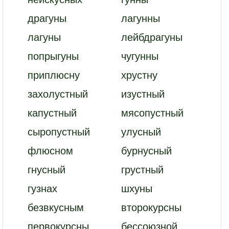
драгуны
лагунны
лагуны
лейбдрагуны
попрыгуны
чугунны
приплюсну
хрустну
захолустный
изустный
капустный
мясопустный
сыропустный
улусный
флюсном
бурнусный
гнусный
грустный
гузнах
шхуны
безвкусным
второкурсны
первокурсны
бессоюзной