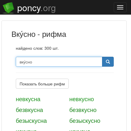
poncy
.org
Нави
вку́сно - рифма
найдено слов: 300 шт.
Показать больше рифм
невкусна
невкусно
безвкусна
безвкусно
безыскусна
безыскусно