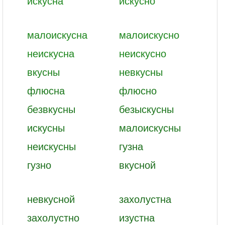
искусна
искусно
малоискусна
малоискусно
неискусна
неискусно
вкусны
невкусны
флюсна
флюсно
безвкусны
безыскусны
искусны
малоискусны
неискусны
гузна
гузно
вкусной
невкусной
захолустна
захолустно
изустна