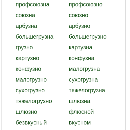
профсоюзна
профсоюзно
союзна
союзно
арбузна
арбузно
большегрузна
большегрузно
грузно
картузна
картузно
конфузна
конфузно
малогрузна
малогрузно
сухогрузна
сухогрузно
тяжелогрузна
тяжелогрузно
шлюзна
шлюзно
флюсной
безвкусный
вкусном