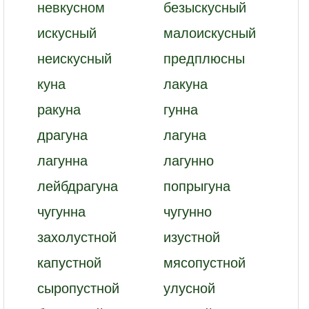
невкусном
безыскусный
искусный
малоискусный
неискусный
предплюсны
куна
лакуна
ракуна
гунна
драгуна
лагуна
лагунна
лагунно
лейбдрагуна
попрыгуна
чугунна
чугунно
захолустной
изустной
капустной
мясопустной
сыропустной
улусной