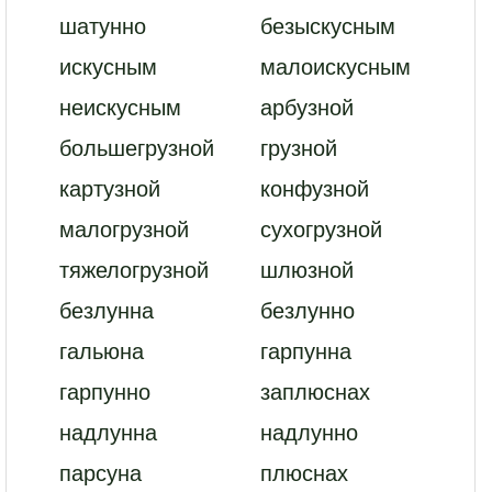
шатунно
безыскусным
искусным
малоискусным
неискусным
арбузной
большегрузной
грузной
картузной
конфузной
малогрузной
сухогрузной
тяжелогрузной
шлюзной
безлунна
безлунно
гальюна
гарпунна
гарпунно
заплюснах
надлунна
надлунно
парсуна
плюснах