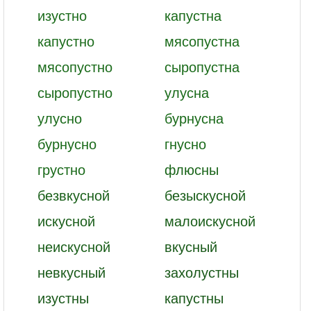
изустно
капустна
капустно
мясопустна
мясопустно
сыропустна
сыропустно
улусна
улусно
бурнусна
бурнусно
гнусно
грустно
флюсны
безвкусной
безыскусной
искусной
малоискусной
неискусной
вкусный
невкусный
захолустны
изустны
капустны