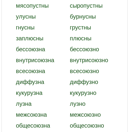
мясопустны
сыропустны
улусны
бурнусны
гнусны
грустны
заплюсны
плюсны
бессоюзна
бессоюзно
внутрисоюзна
внутрисоюзно
всесоюзна
всесоюзно
диффузна
диффузно
кукурузна
кукурузно
лузна
лузно
межсоюзна
межсоюзно
общесоюзна
общесоюзно