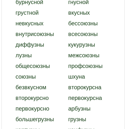
бурнусной
гнусной
грустной
вкусных
невкусных
бессоюзны
внутрисоюзны
всесоюзны
диффузны
кукурузны
лузны
межсоюзны
общесоюзны
профсоюзны
союзны
шхуна
безвкусном
второкурсна
второкурсно
первокурсна
первокурсно
арбузны
большегрузны
грузны