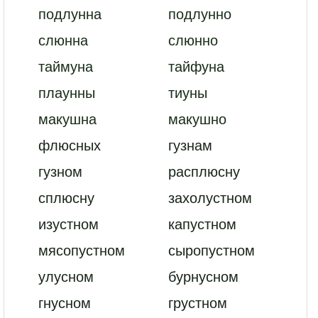
подлунна
подлунно
слюнна
слюнно
таймуна
тайфуна
плаунны
тиуны
макушна
макушно
флюсных
гузнам
гузном
расплюсну
сплюсну
захолустном
изустном
капустном
мясопустном
сыропустном
улусном
бурнусном
гнусном
грустном