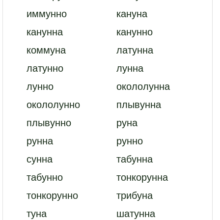
иммунно
кануна
канунна
канунно
коммуна
латунна
латунно
лунна
лунно
окололунна
окололунно
плывунна
плывунно
руна
рунна
рунно
сунна
табунна
табунно
тонкорунна
тонкорунно
трибуна
туна
шатунна