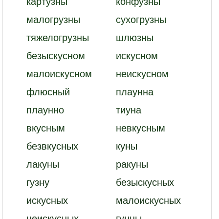
картузны
конфузны
малогрузны
сухогрузны
тяжелогрузны
шлюзны
безыскусном
искусном
малоискусном
неискусном
флюсный
плаунна
плаунно
тиуна
вкусным
невкусным
безвкусных
куны
лакуны
ракуны
гузну
безыскусных
искусных
малоискусных
неискусных
гунны